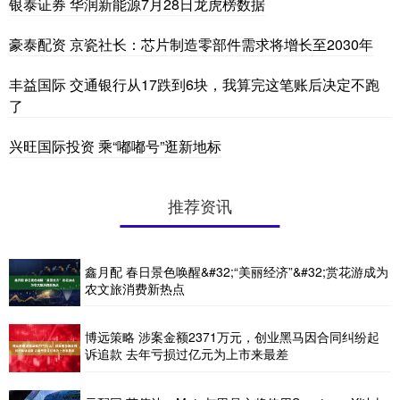
银泰证券 华润新能源7月28日龙虎榜数据
豪泰配资 京瓷社长：芯片制造零部件需求将增长至2030年
丰益国际 交通银行从17跌到6块，我算完这笔账后决定不跑
了
兴旺国际投资 乘“嘟嘟号”逛新地标
推荐资讯
鑫月配 春日景色唤醒&#32;“美丽经济”&#32;赏花游成为
农文旅消费新热点
博远策略 涉案金额2371万元，创业黑马因合同纠纷起
诉追款 去年亏损过亿元为上市来最差