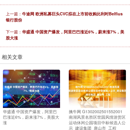
上一篇：
牛途网 欧洲私募巨头CVC拟在上市前收购比利时Belfius
银行股份
下一篇：
华盛通 中国资产爆发，阿里巴巴涨近6%，蔚来涨7%，美
股大涨
相关文章
华盛通 中国资产爆发，阿里巴
擒牛网 G1302002501552001
巴涨近6%，蔚来涨7%，美股大
南湖风景名胜区世园风情游赏区
涨
运动休闲公园项目中标候选人公
示_建设集团_唐山市_工程