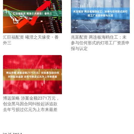
汇巨福配资 曦澄之天缘变・番
兆富配资 两连板海鸥住工：未
外三
参与任何形式的灯塔工厂资质申
报与认定
博远策略 涉案金额2371万元，
创业黑马因合同纠纷起诉追款
去年亏损过亿元为上市来最差