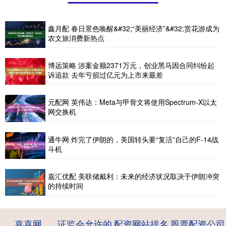
鑫月配 春日景色唤醒&#32;“美丽经济”&#32;赏花游成为
农文旅消费新热点
博远策略 涉案金额2371万元，创业黑马因合同纠纷起
诉追款 去年亏损过亿元为上市来最差
元配网 英伟达：Meta与甲骨文将使用Spectrum-X以太
网交换机
通牛网 炸完了伊朗的，美国转头要“复活”自己的F-14战
斗机
嘉汇优配 美联储戴利：未来的经济状况取决于伊朗冲突
的持续时间
嘉喜网
证监会允许的
配资网站排名
股票配资公司