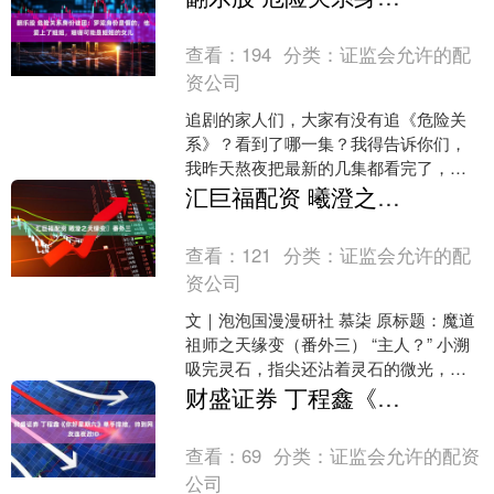
查看：
194
分类：
证监会允许的配
资公司
追剧的家人们，大家有没有追《危险关
系》？看到了哪一集？我得告诉你们，
我昨天熬夜把最新的几集都看完了，然
后又忍不住倒回去翻了一遍片尾，结果
汇巨福配资 曦澄之天缘变・番外三
发现了一个超级大的秘密！....
查看：
121
分类：
证监会允许的配
资公司
文｜泡泡国漫漫研社 慕柒 原标题：魔道
祖师之天缘变（番外三） “主人？” 小溯
吸完灵石，指尖还沾着灵石的微光，见
江澄望着窗外出神，连眼神都有些放
财盛证券 丁程鑫《你好星期六》单手撑地，帅到网友连夜改ID
空，便轻轻凑上前....
查看：
69
分类：
证监会允许的配资
公司