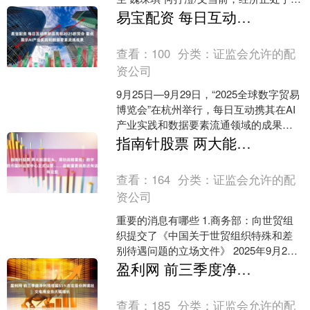
底修复的关键阶段，尽管部分指标呈现
易宝配资 每日互动携新品亮相2025数贸会 重点展示AI产业实践和数据要素流通成果
边际改善迹....
查看：
100
分类：
证监会允许的配
资公司
9月25日—9月29日，“2025全球数字贸易
博览会”在杭州举行，每日互动携其在AI
产业实践和数据要素流通领域的成果集
中亮相。 在数贸会现场，每日互动重点
指南针股票 两大能源巨头，筹划战略重组；数字人民币国际运营中心正式运营……盘前重要消息还有这些
展示了....
查看：
164
分类：
证监会允许的配
资公司
重要的消息有哪些 1.商务部：向世贸组
织提交了《中国关于世贸组织特殊和差
别待遇问题的立场文件》 2025年9月24
日，中国向世贸组织提交了《中国关于
盈利网 前三季度净利预增超55%吉宏股份跨境社交电商业务大幅增长
世贸组织特殊....
查看：
185
分类：
证监会允许的配