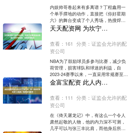
内娱帅哥卷起来有多离谱？丁程鑫用一
个单手撑地的动作，直接把《你好星期
六》的舞台变成了个人秀场，热搜焊死
就算了，还逼得网友集体发疯——“这哪
天天配资网 为坎宁安发声，球员工会要求NBA取消65场评奖规则，应视伤病而定
里是躲球，这是在拍杂志....
查看：
161
分类：
证监会允许的配
资公司
NBA为了鼓励球员多参与比赛，减少负
荷管理，损害球队和球迷的利益，自
2023-24赛季以来，一直采用常规赛至少
出战65场比赛，才能获得各大奖项评选
金富宝配资 此人内力不下张三丰，留一绝技仅张无忌1人练成，但死活不敢用
规则的规则。 ....
查看：
111
分类：
证监会允许的配
资公司
在《倚天屠龙记》中，有这么一个令人
肃然起敬的人物，他的内力深不可测，
几乎可以与张三丰比肩，而他身后所遗