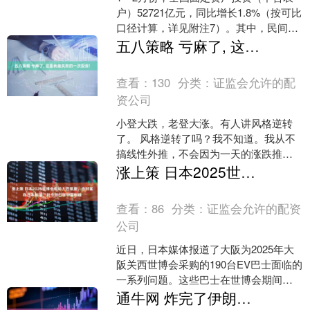
户）52721亿元，同比增长1.8%（按可比
口径计算，详见附注7）。其中，民间固
定资产投资同比下降2.6%。从环比看，2
五八策略 亏麻了, 这是我最失败的一次投资!
月份....
查看：
130
分类：
证监会允许的配
资公司
小登大跌，老登大涨。有人讲风格逆转
了。 风格逆转了吗？我不知道。我从不
搞线性外推，不会因为一天的涨跌推断
接下来一年的走势。 但有一点是肯定
涨上策 日本2025世博会电动大巴报废，当时宣称日本制造，如今改口称中国制造
的。这一两周跟着我止盈....
查看：
86
分类：
证监会允许的配资
公司
近日，日本媒体报道了大阪为2025年大
阪关西世博会采购的190台EV巴士面临的
一系列问题。这些巴士在世博会期间投
入使用后，出现多项技术故障，导致后
通牛网 炸完了伊朗的，美国转头要“复活”自己的F-14战斗机
续路线巴士转用....