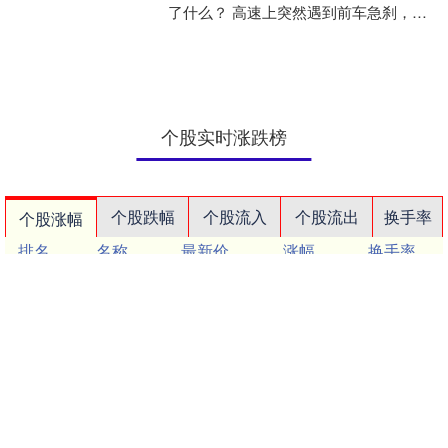
了什么？ 高速上突然遇到前车急刹，那
一瞬间我整个人都绷紧了。一脚踩死刹
车，ABS....
个股实时涨跌榜
个股跌幅
个股流入
个股流出
换手率
个股涨幅
排名
名称
最新价
涨幅
换手率
1
N津富
37.49
114.72%
77.46%
2
威尔高
39.83
20.01%
17.76%
3
锴威特
77.82
20.00%
1.17%
4
科翔股份
64.32
20.00%
12.21%
5
蜀道装备
33.61
19.99%
11.69%
6
中巨芯
27.85
19.99%
32.20%
7
广哈通信
19.03
19.99%
5.84%