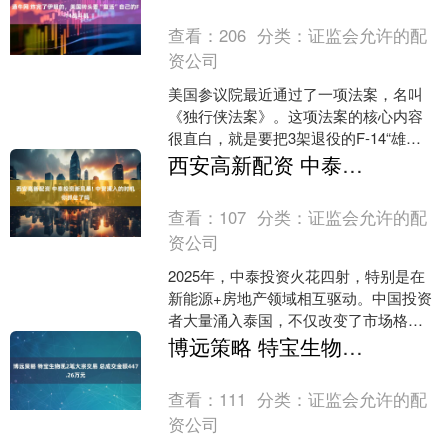
查看：
206
分类：
证监会允许的配
资公司
美国参议院最近通过了一项法案，名叫
《独行侠法案》。这项法案的核心内容
很直白，就是要把3架退役的F-14“雄
猫”战斗机，送到阿拉巴马州的博物馆保
西安高新配资 中泰投资新风暴! 中资涌入的时机你抓住了吗
存，更让人意外的是....
查看：
107
分类：
证监会允许的配
资公司
2025年，中泰投资火花四射，特别是在
新能源+房地产领域相互驱动。中国投资
者大量涌入泰国，不仅改变了市场格
局，还为国内外投资者带来了前所未有
博远策略 特宝生物现2笔大宗交易 总成交金额447.26万元
的机会。 1️⃣ 中....
查看：
111
分类：
证监会允许的配
资公司