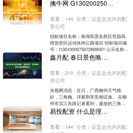
留下的一门绝技，其威力之大，足以震
擒牛网 G1302002501552001南湖风景名胜区世园风情游赏区运动休闲公园项目中标候选人公示_建设集团_唐山市_工程
撼整个江湖。然而令人唏嘘....
查看：
144
分类：
证监会允许的配
资公司
招标项目名称：南湖风景名胜区世园风
情游赏区运动休闲公园项目 招标项目编
号：I1301000075072806001 公示名称：
南湖风景名胜区世园风情游赏区运动
鑫月配 春日景色唤醒&#32;“美丽经济”&#32;赏花游成为农文旅消费新热点
休....
查看：
219
分类：
证监会允许的配
资公司
央视网消息：近日，广西柳州天气晴
好，三角梅、洋紫荆等竞相绽放。 在柳
州市滨江东路记者看到，盛放的三角梅
沿着步道两侧铺展，红浪翻涌、美不胜
易投配资 什么是理想的八字组合——风水命理师王镜海
收。在潭中东路，深浅交织....
查看：
144
分类：
证监会允许的配