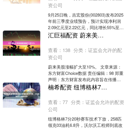
资公司
9月25日晚，吉宏股份(002803)发布2025
年前三季度业绩预告，预计实现净利润
2.09亿元至2.22亿元，同比增长55%至
65%；扣非净利润2.00亿元至....
汇巨福配资 蔚来美股涨幅扩大至10%
查看：
138
分类：
证监会允许的配
资公司
蔚来美股涨幅扩大至10%。 文章来源：
东方财富Choice数据 责任编辑：98 郑重
声明：东方财富发布此内容旨在传播更
多信息，与本站立场无关，不构成投资
楠希配资 纽博格林7分20秒赛车技术下放，258匹领克03油耗68升
建议。据....
查看：
77
分类：
证监会允许的配资
公司
纽博格林7分20秒赛车技术下放，258匹
领克03油耗6.8升，沃尔沃工程师到底改