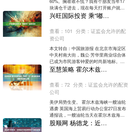
60%。搁谁谁不慌？我有个朋友当年17
块满仓干进去，现在每天打开账户就像
开盲盒，每次都开出个“谢谢参与”。这账
兴旺国际投资 乘“嘟嘟号”逛新地标
谁都会算，但....
查看：
101
分类：
证监会允许的配
资公司
本文转自：中国旅游报 在北京市海淀区
中关村南大街，魏公·芳华里商业综合体
已成为市民游客钟爱的时尚新地标。这
个融合艺术、生活与社交功能的城市新
至慧策略 霍尔木兹海峡，突发！又一艘油轮遇袭，威胁等级被上调
空间，以其独特的“嘟....
查看：
72
分类：
证监会允许的配资
公司
美伊局势生变。 霍尔木兹海峡一艘油轮
遇袭 英国海上贸易行动办公室27日发布
通报说，一艘油轮当天在霍尔木兹海峡
航行时遭“不明投射物”击中，船舶驾驶台
股顺网 杨德龙：近期金价持续调整缘于美联储货币政策转向担忧 长期上涨逻辑并未改变
受损，尚无人员....