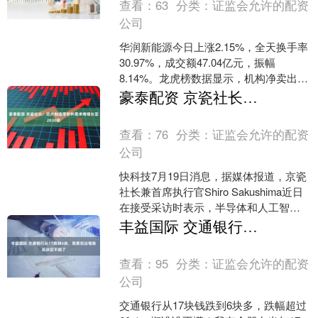
查看：
63
分类：
证监会允许的配资
公司
华润新能源今日上涨2.15%，全天换手率
30.97%，成交额47.04亿元，振幅
8.14%。龙虎榜数据显示，机构净卖出
2.11亿元，营业部席位合计净卖出
豪泰配资 京瓷社长：芯片制造零部件需求将增长至2030年
7498....
查看：
76
分类：
证监会允许的配资
公司
快科技7月19日消息，据媒体报道，京瓷
社长兼首席执行官Shiro Sakushima近日
在接受采访时表示，半导体和人工智能
相关业务正为这家日本电子制造商带来
丰益国际 交通银行从17跌到6块，我算完这笔账后决定不跑了
显著....
查看：
95
分类：
证监会允许的配资
公司
交通银行从17块钱跌到6块多，跌幅超过