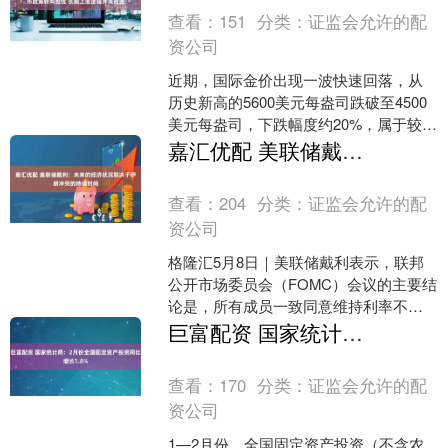
查看：
151
分类：
证监会允许的配
资公司
近期，国际金价出现一波快速回落，从
历史新高的5600美元每盎司跌破至4500
美元每盎司，下跌幅度约20%，属于较大
幅度的调整。但此次下跌并未改变黄金
嘉汇优配 美联储戴利：未来的经济状况取决于伊朗冲突的持续时间
长期看涨的走....
查看：
204
分类：
证监会允许的配
资公司
格隆汇5月8日｜美联储戴利表示，联邦
公开市场委员会（FOMC）会议的主要结
论是，所有成员一致同意维持利率不
变。声明的措辞不如FOMC的实际行动重
巨富配资 国家统计局：2月份全国固定资产投资同比增长1.8%
要。未来的经济状....
查看：
170
分类：
证监会允许的配
资公司
1—2月份，全国固定资产投资（不含农