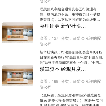
资公司
理想的八字组合通常具备五行流通有
情、格局清纯不杂、用神得力且不受损
伤等特点，以下从不同维度为你详细介
绍： 五行流通有情 五行连续相生：八字
嘉理证券 新华社快讯：“十四五”期间，全国人民调解组织共调解纠纷7900多万件
中五行能够依次相生，形....
查看：
127
分类：
证监会允许的配
资公司
新华社快讯：司法部副部长吴言军9月12
日在国新办举行的“高质量完成‘十四五’规
划”系列主题新闻发布会上介绍，“十四
五”期间，全国人民调解组织共调解纠纷
漢崋资本 经观月度观察经济继续修复筑底 消费和投资仍需加力
7900多....
查看：
168
分类：
证监会允许的配
资公司
（原标题：经观月度观察|经济继续修复
筑底 消费和投资仍需加力） 李晓丹 实习
生 魏琛琪 何抒澄/文当前，经济正处于筑