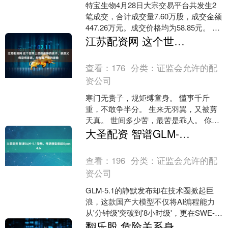
特宝生物4月28日大宗交易平台共发生2
笔成交，合计成交量7.60万股，成交金额
447.26万元。成交价格均为58.85元。 进
一步统计，近3个月内该股累计发生6....
江苏配资网 这个世界上混的最惨的孩子，就是父母没有家底，却有着严格的家教
查看：
176
分类：
证监会允许的配
资公司
寒门无贵子，规矩缚童身。 懂事千斤
重，不敢争半分。 生来无羽翼，又被剪
天真。 世间多少苦，最苦是乖人。 你有
没有过这种时刻？ 明明是自己应得的奖
大圣配资 智谱GLM-5.1登场，开源模型首超Opus4.6
励，推让三次才敢....
查看：
196
分类：
证监会允许的配
资公司
GLM-5.1的静默发布却在技术圈掀起巨
浪，这款国产大模型不仅将AI编程能力
从'分钟级'突破到'8小时级'，更在SWE-
Bench Pro等硬核榜单上首次超越G....
翻乐股 危险关系身份谜团：罗梁身份是假的，他爱上了姐姐，珊珊可能是姐姐的女儿