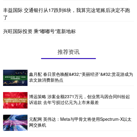
丰益国际 交通银行从17跌到6块，我算完这笔账后决定不跑
了
兴旺国际投资 乘“嘟嘟号”逛新地标
推荐资讯
鑫月配 春日景色唤醒&#32;“美丽经济”&#32;赏花游成为
农文旅消费新热点
博远策略 涉案金额2371万元，创业黑马因合同纠纷起
诉追款 去年亏损过亿元为上市来最差
元配网 英伟达：Meta与甲骨文将使用Spectrum-X以太
网交换机