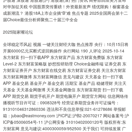
沪股通 深股通 港股通(沪) 港股通(深) 热门资讯 商务部回应美方宣布
对华加征关税 中国股票突传重磅！外资最新发声 绩优限购！橱窗基金
成新潮流？ 港股18A上市企业摘“B”难 焦点专题 2025全国两会第十二
届Choice最佳分析师聚焦二十届三中全会
2025陆家嘴论坛
全球稳定币风起 视频 一键关注财经大咖 热点推荐 央行：10月15日将
开展6000亿元买断式逆回购操作 央行网站 190 人评论 2025-10-14
东方财富 扫一扫下载APP 东方财富产品 东方财富免费版 东方财富
Level-2 东方财富策略版 妙想投研助理 Choice金融终端 证券交易 东
方财富证券开户 东方财富在线交易 东方财富证券交易 关注东方财富
东方财富网微博 东方财富网微信 意见与建议 天天基金 扫一扫下载
APP 基金交易 基金开户 基金交易 活期宝 基金产品 稳健理财 关注天
天基金 天天基金网微博 天天基金网微信 东方财富期货 扫一扫下载
APP 期货交易 期货手机开户 期货电脑开户 期货官方网站 信息网络传
播视听节目许可证：0908328号 经营证券期货业务许可证编号：
913101046312860336 违法和不良信息举报:021-61278686 举报邮
箱：jubao@eastmoney.com 沪ICP证:沪B2-20070217 网站备案号:沪
ICP备05006054号-11 沪公网安备 31010402000120号 版权所有:东
方财富网 意见与建议:4000300059/952500 关于我们 可持续发展 广