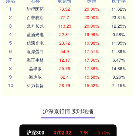
排名
名称
最新价
涨幅
换手率
1
毕得医药
73.92
20.00%
11.62%
2
百普赛斯
77.7
20.00%
23.31%
3
北方长龙
113.23
20.00%
12.25%
4
蓝盾光电
22.81
19.99%
0.58%
5
信濠光电
20.72
19.98%
11.95%
6
近岸蛋白
54.9
17.51%
11.39%
7
海正生材
12.17
17.36%
6.47%
8
晶华微
25.76
17.36%
14.66%
9
海达尔
82.4
15.58%
9.26%
10
科力装备
26.79
15.52%
21.15%
沪深京行情 实时轮播
北证50
1122.88
-11.37
-1.00%