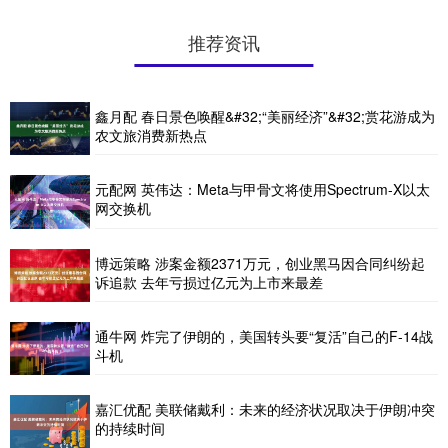
推荐资讯
鑫月配 春日景色唤醒&#32;“美丽经济”&#32;赏花游成为
农文旅消费新热点
元配网 英伟达：Meta与甲骨文将使用Spectrum-X以太
网交换机
博远策略 涉案金额2371万元，创业黑马因合同纠纷起
诉追款 去年亏损过亿元为上市来最差
通牛网 炸完了伊朗的，美国转头要“复活”自己的F-14战
斗机
嘉汇优配 美联储戴利：未来的经济状况取决于伊朗冲突
的持续时间