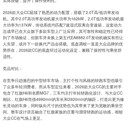
实体按键，提升了操作便利性。
2026款大众CC延续了熟悉的动力配置，搭载了2.0T高/低功率发动
机。其中2.0T高功率发动机最大功率为162kW，2.0T低功率发动机最
大功率为137kW，传动系统均匹配7速湿式双离合变速箱，这套动力
总成早已在大众旗下多款车型上广泛应用，其可靠性和稳定性已经得
到了市场验证，但新车并未换上第五代EA8882.0T发动机确实有些让
人失望，或许下一款换代产品会搭载。底盘调校一直是大众品牌的优
势所在，2026款CC的底盘经过运动化设定，兼顾了操控性与乘坐舒
适性。
竞品对比：
在竞争日趋激烈的中型轿车市场，主打个性与风格的轿跑车型也吸引
了众多年轻消费者。而从车型定位来看，2026款大众CC的主要对手
包含了红旗H6和名爵MG7，三车均主打年轻轿跑化设计。与大众CC
相比，红旗H6凭借4990mm的车长和2920mm的轴距，打造出更为修
长灵动的车身，同时纵向尺寸的优势也为其带来了更为宽敞的乘坐空
间。整车设计语言融合了红旗家族的庄重与溜背轿跑的运动感，相较
大众CC在气场上更足。