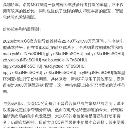
高端轿车。名爵MG7则是一款纯粹为驾驶爱好者打造的车型，它不仅
拥有较高的性价比，同时也提供了强悍的动力和更丰富的配置，智能
化体验也紧随潮流。
价格策略和销量预测：
2026款大众CC官方指导价维持在22.49万-24.99万元区间，与老款车
型基本持平，但在看似稳定的价格体系下，全系则通过削减配置和精
map.yxt6io.iNFoSOHU| gt.yxt6io.iNFoSOHU| hat.yxt6io.iNFoSOHU|
zb.yxt6io.iNFoSOHU| weibo.yxt6io.iNFoSOHU|
big.yxt6io.iNFoSOHU| read.yxt6io.iNFoSOHU|
npj.yxt6io.iNFoSOHU| yxt6io.iNFoSOHU| m.yft6q.iNFoSOHU|简车型
序列变相进行了价格调整。具体来看，新款CC取消了其他车型，仅保
留4款“3000万辆甄选款”配置，这一举措实际上缩小了消费者的选择范
围。
与竞品相比，大众CC的定价介于普通合资品牌与豪华品牌之间，试图
以差异化定位争夺细分市场。然而在电气化转型加速的今天，传统燃
油轿跑市场的竞争愈发激烈，大众CC的定价策略是否还能打动消费
者，仍需市场检验。目前大众CC在同级别中仍属小众选择，其主要吸