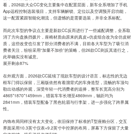
看，2026款大众CC变化主要集中在配置层面，新车全系增加了手机
App远程控制选装项目，支持车辆解锁、定位以及空调预开启功能，
这一配置紧跟智能化潮流，但遗憾的是需要选装，并非全系标配。
而此次车型的争议点主要是新款CC反而进行了一些减配调整，全系取
消了方向盘换挡拨片，座椅材质由原来的真皮+仿皮组合改为全仿皮材
质，这些改变也引发了部分消费者的不满，目前各大车型为了吸引消
费者关注，纷纷采用“加量不加价”的策略，但26款CC则反其道行之，
此举确实没有诚意。
展开剩余87%
在外观方面，2026款CC延续了现款车型的设计语言，标志性的无边
框车门得以保留，三厢版依然有着溜背式的车身造型，流畅的车顶勾
勒出动感的外观，深受年轻一代消费者的追捧，整车长宽高分别为
4865*1870*1459mm，猎装车车长增至4869mm，轴距均为
2841mm，猎装车型配备了黑色轮眉与行李架，进一步强化了跨界属
性。
内饰布局同样没有太大变化，依旧保持了标准的T型座舱分区，交互
界面采用10.3英寸仪表+9.2英寸中控屏的布局，屏幕下方保留了大量