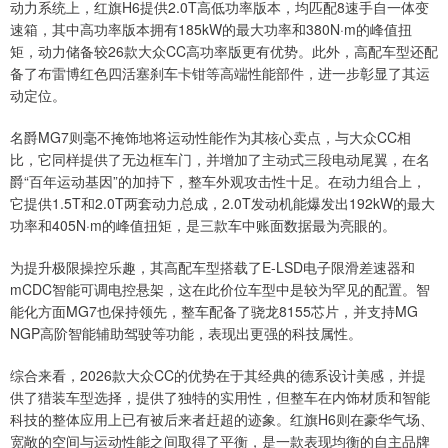
动力系统上，红旗H6提供2.0T高低功率版本，均匹配8速手自一体变
速箱，其中高功率版本拥有185kW的最大功率和380N·m的峰值扭
矩，动力储备较26款大众CC高功率版更有优势。此外，高配车型还配
备了布雷博红色四活塞刹车卡钳等高端性能部件，进一步彰显了其运
动定位。
名爵MG7则毫不掩饰地将运动性能作为其核心卖点，与大众CC相
比，它同样提供了无边框车门，并增加了主动式三段电动尾翼，在名
爵“百年运动基因”的加持下，整车外观攻击性十足。在动力组合上，
它提供1.5T和2.0T两套动力总成，2.0T发动机能爆发出192kW的最大
功率和405N·m的峰值扭矩，是三款车中账面数据最为亮眼的。
为提升极限操控乐趣，其高配车型搭载了E-LSD电子限滑差速器和
mCDC智能可调电控悬架，这在此价位车型中是较为罕见的配置。智
能化方面MG7也保持领先，整车配备了骁龙8155芯片，并支持MG
NGP高阶智能辅助驾驶等功能，表现出更强的科技属性。
综合来看，2026款大众CC的优势在于其经典的德系设计美感，并提
供了猎装车型选择，提供了独特的实用性，但整车在内饰材质和智能
科技的整体应用上已有被后来者赶超的迹象。红旗H6则在豪华气场、
宽敞的空间与运动性能之间取得了平衡，是一款表现均衡的自主品牌