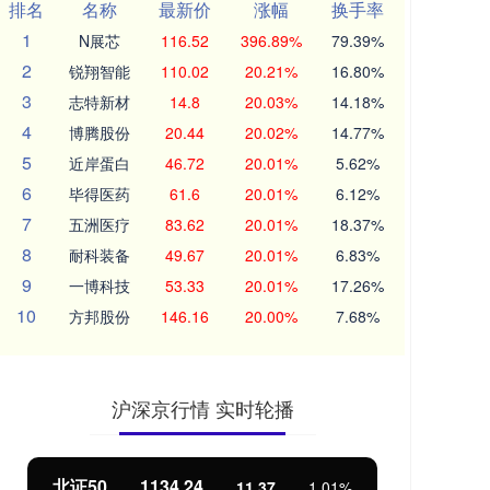
排名
名称
最新价
涨幅
换手率
1
N展芯
116.52
396.89%
79.39%
2
锐翔智能
110.02
20.21%
16.80%
3
志特新材
14.8
20.03%
14.18%
4
博腾股份
20.44
20.02%
14.77%
5
近岸蛋白
46.72
20.01%
5.62%
6
毕得医药
61.6
20.01%
6.12%
7
五洲医疗
83.62
20.01%
18.37%
8
耐科装备
49.67
20.01%
6.83%
9
一博科技
53.33
20.01%
17.26%
10
方邦股份
146.16
20.00%
7.68%
沪深京行情 实时轮播
北证50
1134.24
创
11.37
1.01%