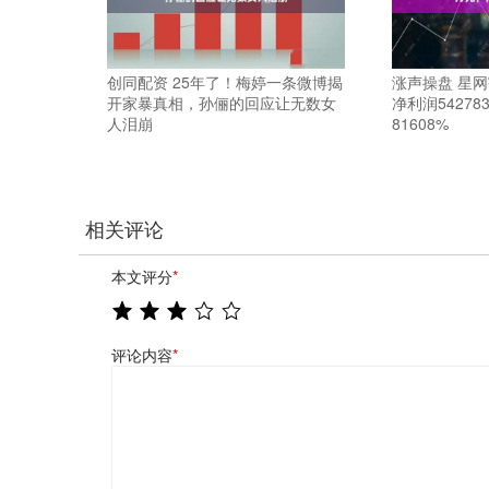
创同配资 25年了！梅婷一条微博揭
涨声操盘 星
开家暴真相，孙俪的回应让无数女
净利润5427
人泪崩
81608%
相关评论
本文评分
*
评论内容
*