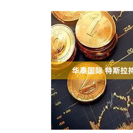
深证成指
14311.01
.68
1.02%
200.89
1