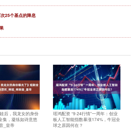
两次25个基点的降息
果
生娃后，我龙女的身份
瑶鸿配资 “9·24行情”一周年：创业
全集，凝练如诗意悠
板人工智能指数暴涨174%，牛冠全
音_皇帝
球之原因何在？