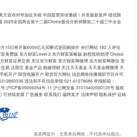
部回应美方宣布对华加征关税 中国股票突传重磅！外资最新发声 绩优限
题 2025全国两会第十二届Choice最佳分析师聚焦二十届三中全会
月15日将开展6000亿元买断式逆回购操作 央行网站 182 人评论
财富免费版 东方财富Level-2 东方财富策略版 妙想投研助理 Choice
东方财富证券交易 关注东方财富 东方财富网微博 东方财富网微信 意
金交易 活期宝 基金产品 稳健理财 关注天天基金 天天基金网微博 天
货手机开户 期货电脑开户 期货官方网站 信息网络传播视听节目许可
12860336 违法和不良信息举报:021-61278686 举报邮箱：
备案号:沪ICP备05006054号-11 沪公网安备 31010402000120号 版权
关于我们 可持续发展 广告服务 联系我们 诚聘英才 法律声明 隐私保护 征稿
嘉喜网提示：文章来自网络，不代表本站观点。