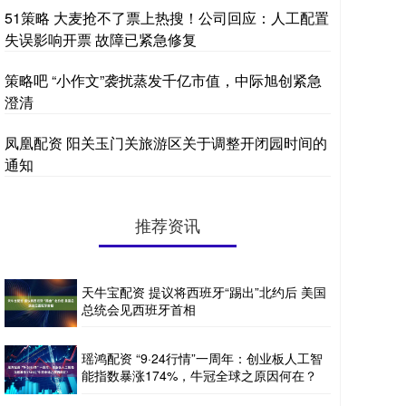
51策略 大麦抢不了票上热搜！公司回应：人工配置
失误影响开票 故障已紧急修复
策略吧 “小作文”袭扰蒸发千亿市值，中际旭创紧急
澄清
凤凰配资 阳关玉门关旅游区关于调整开闭园时间的
通知
推荐资讯
天牛宝配资 提议将西班牙“踢出”北约后 美国
总统会见西班牙首相
瑶鸿配资 “9·24行情”一周年：创业板人工智
能指数暴涨174%，牛冠全球之原因何在？