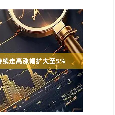
沪深300
4694.44
.42%
43.13
0.93%