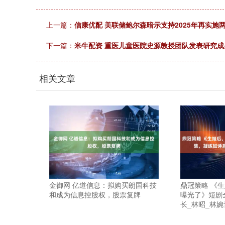
上一篇：
信康优配 美联储鲍尔森暗示支持2025年再实施
下一篇：
米牛配资 重医儿童医院史源教授团队发表研究成
相关文章
金御网 亿道信息：拟购买朗国科技
鼎冠策略 《
和成为信息控股权，股票复牌
曝光了》短剧
长_林昭_林婉