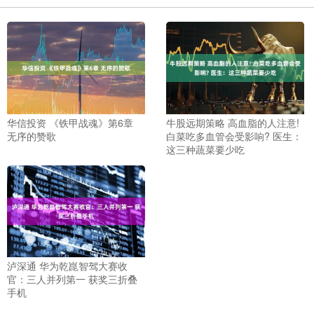
华信投资 《铁甲战魂》第6章
牛股远期策略 高血脂的人注意!
无序的赞歌
白菜吃多血管会受影响? 医生：
这三种蔬菜要少吃
泸深通 华为乾崑智驾大赛收
官：三人并列第一 获奖三折叠
手机