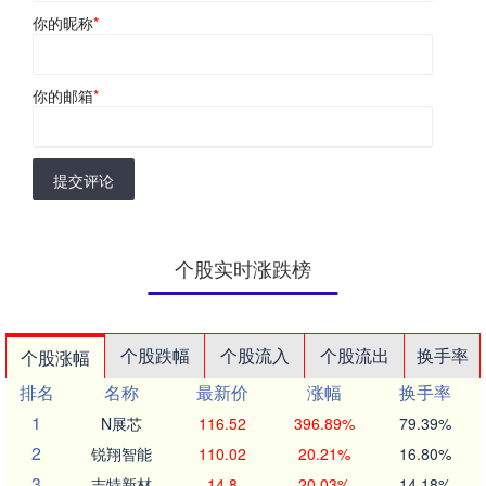
你的昵称
*
你的邮箱
*
提交评论
个股实时涨跌榜
个股跌幅
个股流入
个股流出
换手率
个股涨幅
排名
名称
最新价
涨幅
换手率
1
N展芯
116.52
396.89%
79.39%
2
锐翔智能
110.02
20.21%
16.80%
3
志特新材
14.8
20.03%
14.18%