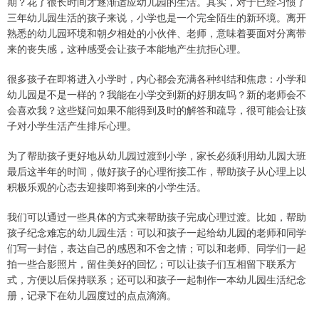
期？花了很长时间才逐渐适应幼儿园的生活。其实，对于已经习惯了
三年幼儿园生活的孩子来说，小学也是一个完全陌生的新环境。离开
熟悉的幼儿园环境和朝夕相处的小伙伴、老师，意味着要面对分离带
来的丧失感，这种感受会让孩子本能地产生抗拒心理。
很多孩子在即将进入小学时，内心都会充满各种纠结和焦虑：小学和
幼儿园是不是一样的？我能在小学交到新的好朋友吗？新的老师会不
会喜欢我？这些疑问如果不能得到及时的解答和疏导，很可能会让孩
子对小学生活产生排斥心理。
为了帮助孩子更好地从幼儿园过渡到小学，家长必须利用幼儿园大班
最后这半年的时间，做好孩子的心理衔接工作，帮助孩子从心理上以
积极乐观的心态去迎接即将到来的小学生活。
我们可以通过一些具体的方式来帮助孩子完成心理过渡。比如，帮助
孩子纪念难忘的幼儿园生活：可以和孩子一起给幼儿园的老师和同学
们写一封信，表达自己的感恩和不舍之情；可以和老师、同学们一起
拍一些合影照片，留住美好的回忆；可以让孩子们互相留下联系方
式，方便以后保持联系；还可以和孩子一起制作一本幼儿园生活纪念
册，记录下在幼儿园度过的点点滴滴。