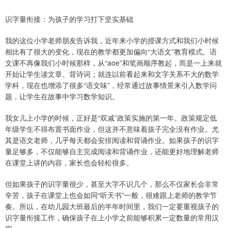
识字量衔接：为孩子的学习打下坚实基础
我的这位小学老师朋友告诉我，近年来小学的授课方式和我们小时候
相比有了很大的变化，现在的教学都更加偏向“大语文”教育模式。语
文课不再像我们小时候那样，从“aoe”和笔画顺序教起，而是一上来就
开始让学生读文章、背诗词；就连以前看起来和文字关系不大的数学
学科，现在也增添了很多“语文味”，经常通过故事情景来引入数学问
题，让学生在故事中学习数学知识。
我女儿上小学的时候，正好是“双减”政策实施的第一年。政策规定低
年级学生不得布置书面作业，但这并不意味着孩子完全没有作业。尤
其是语文老师，几乎每天都会安排阅读和背诵作业。如果孩子的识字
量足够多，不仅能够自主完成阅读和背诵作业，还能更好地理解老师
在课堂上讲的内容，家长也会轻松很多。
但如果孩子的识字量很少，甚至大字不识几个，那么不仅家长会非常
辛苦，孩子在课堂上也会如同“听天书”一般，很难跟上老师的教学节
奏。所以，在幼儿园大班最后的半年时间里，我们一定要重视孩子的
识字量衔接工作，确保孩子在上小学之前能够积累一定数量的常用汉