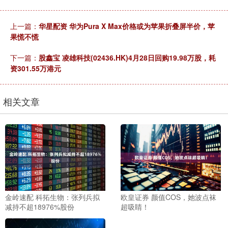
上一篇：
华星配资 华为Pura X Max价格或为苹果折叠屏半价，苹
果慌不慌
下一篇：
股鑫宝 凌雄科技(02436.HK)4月28日回购19.98万股，耗
资301.55万港元
相关文章
金岭速配 科拓生物：张列兵拟
欧皇证券 颜值COS，她波点袜
减持不超18976%股份
超吸睛！