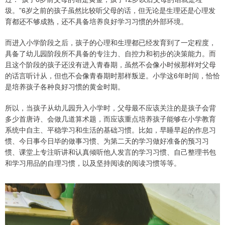
圾。”6岁之前的孩子虽然比较听父母的话，但无论是生理还是心理发
育都还不够成熟，还不具备培养良好学习习惯的外部环境。
而进入小学阶段之后，孩子的心理和生理都已经发育到了一定程度，
具备了幼儿园阶段所不具备的专注力、自控力和初步的决策能力。而
且这个阶段的孩子还没有进入青春期，虽然不会像小时候那样对父母
的话言听计从，但也不会像青春期时那样叛逆。小学这6年时间，恰恰
是培养孩子各种良好习惯的黄金时期。
所以，当孩子从幼儿园升入小学时，父母最不应该关注的是孩子会背
多少首唐诗、会做几道算术题，而应该重点培养孩子能够在小学教育
系统中自主、平稳学习和生活的基础习惯。比如，早睡早起的作息习
惯、今日事今日毕的做事习惯、为第二天的学习做好准备的预习习
惯、课堂上专注听讲和认真倾听他人发言的学习习惯、自己整理书包
和学习用品的自理习惯，以及坚持阅读的阅读习惯等等。