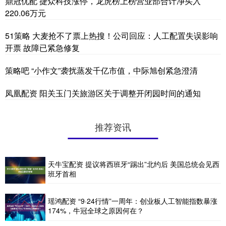
鼎冠优配 捷众科技涨停，龙虎榜上榜营业部合计净买入
220.06万元
51策略 大麦抢不了票上热搜！公司回应：人工配置失误影响
开票 故障已紧急修复
策略吧 “小作文”袭扰蒸发千亿市值，中际旭创紧急澄清
凤凰配资 阳关玉门关旅游区关于调整开闭园时间的通知
推荐资讯
天牛宝配资 提议将西班牙“踢出”北约后 美国总统会见西
班牙首相
瑶鸿配资 “9·24行情”一周年：创业板人工智能指数暴涨
174%，牛冠全球之原因何在？