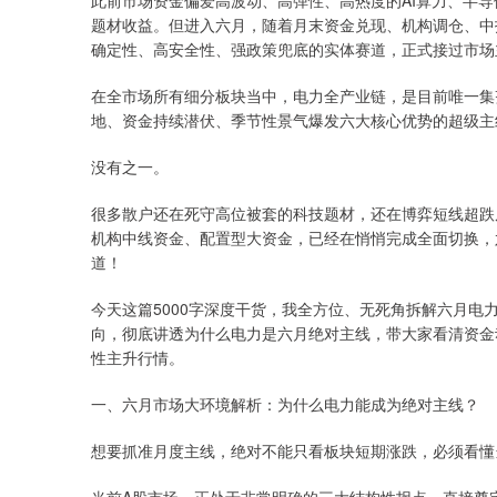
此前市场资金偏爱高波动、高弹性、高热度的AI算力、半
题材收益。但进入六月，随着月末资金兑现、机构调仓、中
确定性、高安全性、强政策兜底的实体赛道，正式接过市场
在全市场所有细分板块当中，电力全产业链，是目前唯一集
地、资金持续潜伏、季节性景气爆发六大核心优势的超级主
没有之一。
很多散户还在死守高位被套的科技题材，还在博弈短线超跌
机构中线资金、配置型大资金，已经在悄悄完成全面切换，
道！
今天这篇5000字深度干货，我全方位、无死角拆解六月
向，彻底讲透为什么电力是六月绝对主线，带大家看清资金
性主升行情。
一、六月市场大环境解析：为什么电力能成为绝对主线？
想要抓准月度主线，绝对不能只看板块短期涨跌，必须看懂