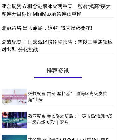
亚金配资 AI概念港股冰火两重天：智谱“摸高”获大
摩连升目标价 MiniMax解禁连续重挫
鼎冠策略 出去旅游，这4种钱真没必要花!
鼎盛配资 中国宏观经济论坛报告：需以三重逻辑应
对“K型”分化挑战
推荐资讯
蚂蚁配资 告别“塑料感”！航海家高级皮质
超“上头”
盈亚配资 并购资本新局：二级市场“疯涨”VS
一级市场“0元”｜聚焦
大金牛 友邦保险(01299.HK)连续19日回购，