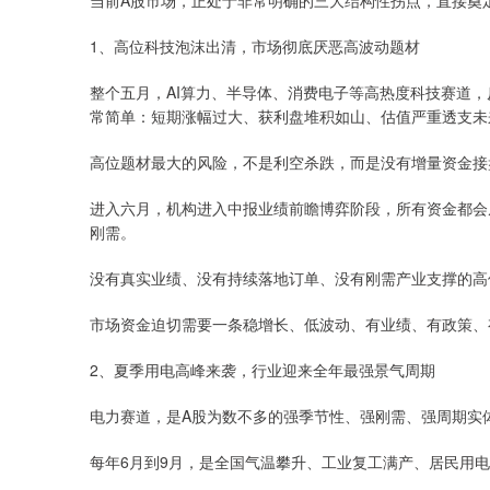
当前A股市场，正处于非常明确的三大结构性拐点，直接奠
1、高位科技泡沫出清，市场彻底厌恶高波动题材
整个五月，AI算力、半导体、消费电子等高热度科技赛道
常简单：短期涨幅过大、获利盘堆积如山、估值严重透支未
高位题材最大的风险，不是利空杀跌，而是没有增量资金接
进入六月，机构进入中报业绩前瞻博弈阶段，所有资金都会
刚需。
没有真实业绩、没有持续落地订单、没有刚需产业支撑的高
市场资金迫切需要一条稳增长、低波动、有业绩、有政策、
2、夏季用电高峰来袭，行业迎来全年最强景气周期
电力赛道，是A股为数不多的强季节性、强刚需、强周期实
每年6月到9月，是全国气温攀升、工业复工满产、居民用