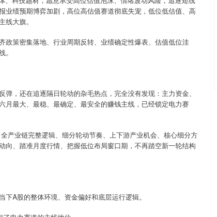
导体、科技题材，愿意承受高位估值泡沫、情绪波动风险，追逐短线
报业绩预期博弈加剧，高位高估值赛道彻底失宠，低位低估值、高
主线大旗。
齐政策密集落地、行业周期反转、业绩确定性爆表、估值低位洼
线。
反弹，还在追逐隔日轮动的杂毛热点，完全没有发现：主力资金、
六月最大、最稳、最确定、最安全的赚钱主线，已经锁定电力赛
电力全产业链完整逻辑、细分轮动节奏、上下游产业机会、核心细分方
动向、踏准月度行情、把握低位布局窗口期，不再踏空新一轮结构
当下A股的整体环境、资金偏好和底层运行逻辑。