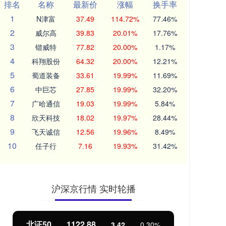
排名
名称
最新价
涨幅
换手率
1
N津富
37.49
114.72%
77.46%
2
威尔高
39.83
20.01%
17.76%
3
锴威特
77.82
20.00%
1.17%
4
科翔股份
64.32
20.00%
12.21%
5
蜀道装备
33.61
19.99%
11.69%
6
中巨芯
27.85
19.99%
32.20%
7
广哈通信
19.03
19.99%
5.84%
8
欣天科技
18.02
19.97%
28.44%
9
飞天诚信
12.56
19.96%
8.49%
10
任子行
7.16
19.93%
31.42%
沪深京行情 实时轮播
北证50
1122.88
创业
3.42
0.30%