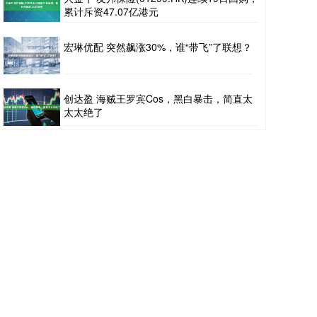
累计斥资47.07亿港元
宏琳优配 突然飙涨30%，谁“带飞”了联想？
创达盈 海贼王罗宾Cos，黑白暴击，简直太
太太绝了