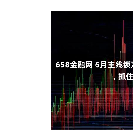
深证成指
14110.12
.92
0.57%
-34.08
-0