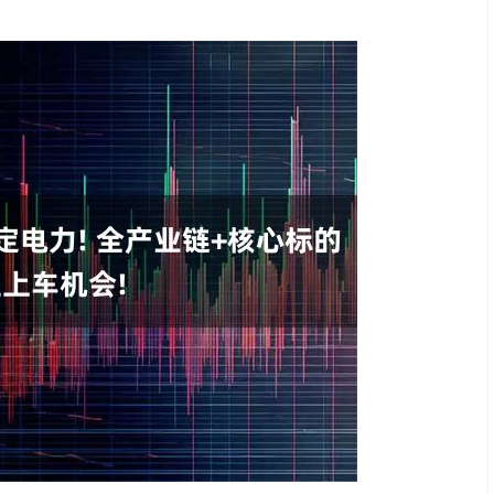
沪深300
4651.31
.24%
-6.85
-0.15%