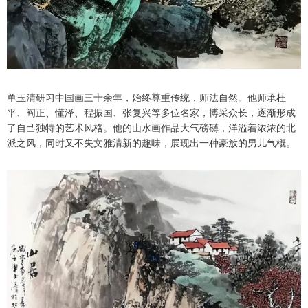
单玉清研习中国画三十余年，始终尊重传统，师法自然。他师承杜
平、阎正、懂泽、程振国、张复兴等多位名家，博采众长，逐渐形成
了自己独特的艺术风格。他的山水画作品大气磅礴，洋溢着浓浓的北
派之风，同时又不失文雅清新的趣味，展现出一种豪放的男儿气概。