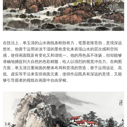
在技法上，单玉清的山水画线条刚劲有力，笔墨老辣苍劲，意境深远
悠长。他善于运用浓淡干湿的墨色变化来表现山水的层次感和空间
感，使得画面既富有变化又和谐统一。他的用色虽不张扬，但却能够
准确地捕捉到大自然的色彩精髓，给人以强烈的视觉冲击力。在构图
方面，单玉清注重画面的整体布局和意境的营造，善于运用远近、高
低、虚实等手法来安排画面元素，使得作品既具有深远的意境，又能
够引导观者的视线在画面中自由穿梭。