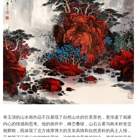
单玉清的山水画作品不仅展现了自然山水的壮美景色，更传递了画家
内心的情感和思考。他的画作中，峰峦叠错，山石云雾与林木村舍交
相辉映，既体现了北方雄厚博大的关东风情和自然质朴的风土人情，
又兼顾了江南山水的婉约灵动。这种南北风格的融合，使得他的画作