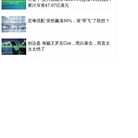
累计斥资47.07亿港元
宏琳优配 突然飙涨30%，谁“带飞”了联想？
创达盈 海贼王罗宾Cos，黑白暴击，简直太
太太绝了