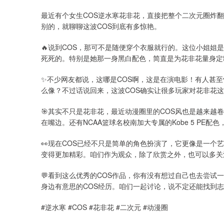
最近有个女生COS逆水寒花非花，直接把整个二次元圈炸
别的，就聊聊这波COS到底有多惊艳。
🔥说到COS，那可不是随便穿个衣服就行的。这位小姐姐
死死的。特别是她那一身黑白配色，简直是为花非花量身定
✨不少网友都说，这哪是COS啊，这是在演电影！有人甚
么像？不过话说回来，这波COS确实让很多玩家对花非花
🎯其实不只是花非花，最近动漫圈里的COS风也是越来越卷了。比
在嘴边。还有NCAA篮球名校南加大专属的Kobe 5 PE
👀现在COS已经不只是简单的角色扮演了，它更像是一个艺
变得更加精彩。咱们作为观众，除了欣赏之外，也可以多关
💬看到这么优秀的COS作品，你有没有想过自己也去尝试
身边有意思的COS经历。咱们一起讨论，说不定还能找到
#逆水寒 #COS #花非花 #二次元 #动漫圈