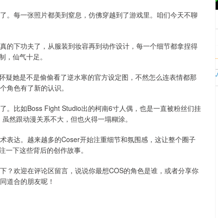
翻了。每一张照片都美到窒息，仿佛穿越到了游戏里。咱们今天不聊
是真的下功夫了，从服装到妆容再到动作设计，每一个细节都拿捏得
制，仙气十足。
至怀疑她是不是偷偷看了逆水寒的官方设定图，不然怎么连表情都那
这个角色有了新的认识。
如Boss Fight Studio出的柯南6寸人偶，也是一直被粉丝们挂
配色，虽然跟动漫关系不大，但也火得一塌糊涂。
术表达。越来越多的Coser开始注重细节和氛围感，这让整个圈子
注一下这些背后的创作故事。
一下？欢迎在评论区留言，说说你最想COS的角色是谁，或者分享你
志同道合的朋友呢！