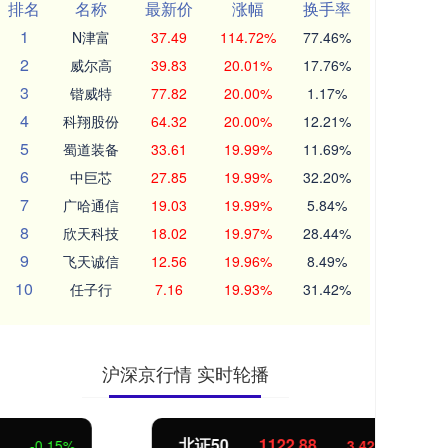
排名
名称
最新价
涨幅
换手率
1
N津富
37.49
114.72%
77.46%
2
威尔高
39.83
20.01%
17.76%
3
锴威特
77.82
20.00%
1.17%
4
科翔股份
64.32
20.00%
12.21%
5
蜀道装备
33.61
19.99%
11.69%
6
中巨芯
27.85
19.99%
32.20%
7
广哈通信
19.03
19.99%
5.84%
8
欣天科技
18.02
19.97%
28.44%
9
飞天诚信
12.56
19.96%
8.49%
10
任子行
7.16
19.93%
31.42%
沪深京行情 实时轮播
北证50
1122.88
创业
3.42
0.30%