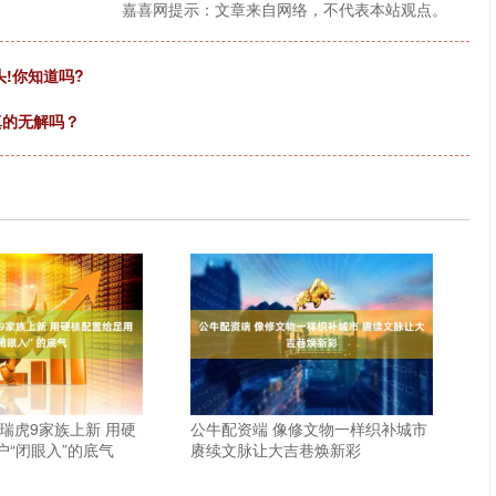
嘉喜网提示：文章来自网络，不代表本站观点。
!你知道吗?
真的无解吗？
瑞虎9家族上新 用硬
公牛配资端 像修文物一样织补城市
户“闭眼入”的底气
赓续文脉让大吉巷焕新彩