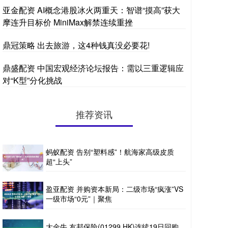
亚金配资 AI概念港股冰火两重天：智谱“摸高”获大
摩连升目标价 MiniMax解禁连续重挫
鼎冠策略 出去旅游，这4种钱真没必要花!
鼎盛配资 中国宏观经济论坛报告：需以三重逻辑应
对“K型”分化挑战
推荐资讯
蚂蚁配资 告别“塑料感”！航海家高级皮质
超“上头”
盈亚配资 并购资本新局：二级市场“疯涨”VS
一级市场“0元”｜聚焦
大金牛 友邦保险(01299.HK)连续19日回购，