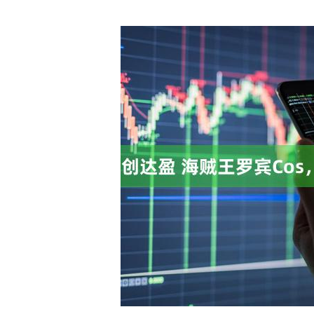
深证成指
14110.12
.92
0.57%
-34.08
-0